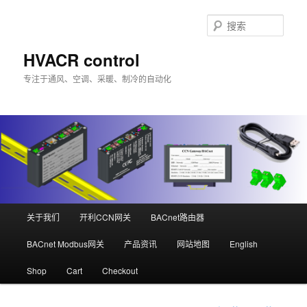
跳
至
搜
主
索
内
HVACR control
容
专注于通风、空调、采暖、制冷的自动化
区
域
主
关于我们
开利CCN网关
BACnet路由器
页
BACnet Modbus网关
产品资讯
网站地图
English
Shop
Cart
Checkout