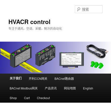
跳
至
搜
主
索
内
HVACR control
容
专注于通风、空调、采暖、制冷的自动化
区
域
主
关于我们
开利CCN网关
BACnet路由器
页
BACnet Modbus网关
产品资讯
网站地图
English
Shop
Cart
Checkout