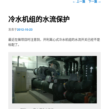
文
←
上一篇
下一篇
→
章
导
航
冷水机组的水流保护
发表于
2012-10-23
最近在做项目时注意到，开利离心式冷水机组的水流开关已经不是
标配了。