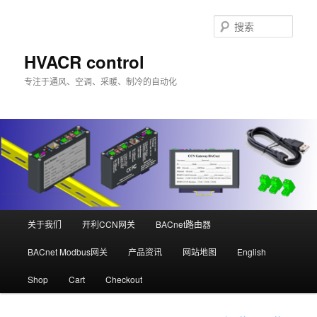
跳
至
搜
主
索
内
HVACR control
容
专注于通风、空调、采暖、制冷的自动化
区
域
主
关于我们
开利CCN网关
BACnet路由器
页
BACnet Modbus网关
产品资讯
网站地图
English
Shop
Cart
Checkout