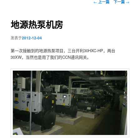
文
←
上一篇
下一篇
→
章
导
航
地源热泵机房
发表于
2012-12-04
第一次接触到的地源热泵项目，三台开利30HXC-HP，两台
30XW，当然也是用了我们的CCN通讯网关。