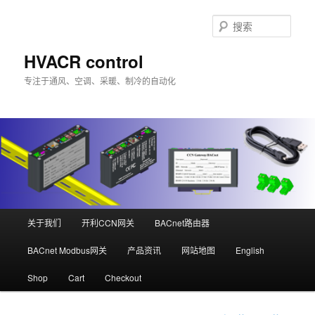
跳
至
搜
主
索
内
HVACR control
容
专注于通风、空调、采暖、制冷的自动化
区
域
主
关于我们
开利CCN网关
BACnet路由器
页
BACnet Modbus网关
产品资讯
网站地图
English
Shop
Cart
Checkout