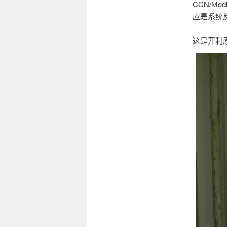
CCN/M
应是系统
这是开利