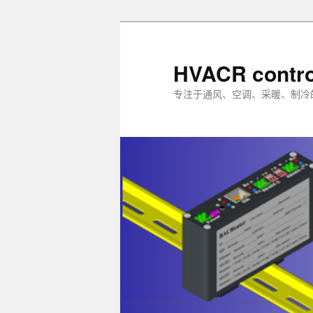
跳
至
主
HVACR contro
内
专注于通风、空调、采暖、制冷
容
区
域