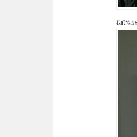
我们鸠占雀