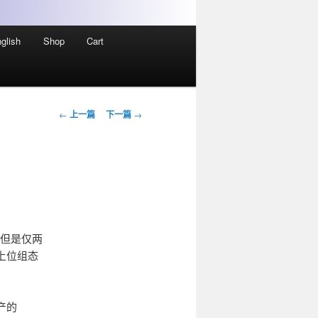
glish
Shop
Cart
文
←
上一篇
下一篇
→
章
导
航
，但是仅两
上位组态
产的