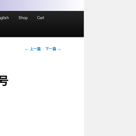
glish
Shop
Cart
文
←
上一篇
下一篇
→
章
导
航
号