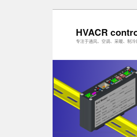
跳
至
主
HVACR contro
内
专注于通风、空调、采暖、制冷
容
区
域