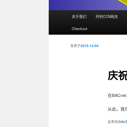
主
关于我们
开利CCN网关
页
Checkout
发表于
2015-12-04
庆祝
在BACne
从此，我司
此条目由
lin