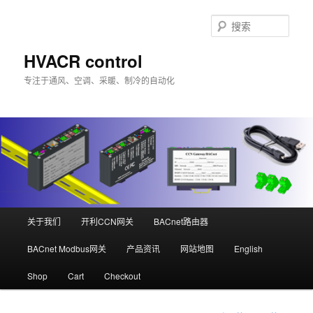
跳
至
搜
主
索
内
HVACR control
容
专注于通风、空调、采暖、制冷的自动化
区
域
主
关于我们
开利CCN网关
BACnet路由器
页
BACnet Modbus网关
产品资讯
网站地图
English
Shop
Cart
Checkout