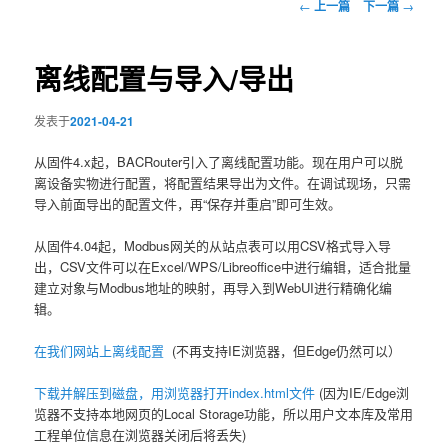
文
←
上一篇
下一篇
→
章
导
航
离线配置与导入/导出
发表于
2021-04-21
从固件4.x起，BACRouter引入了离线配置功能。现在用户可以脱
离设备实物进行配置，将配置结果导出为文件。在调试现场，只需
导入前面导出的配置文件，再“保存并重启”即可生效。
从固件4.04起，Modbus网关的从站点表可以用CSV格式导入导
出，CSV文件可以在Excel/WPS/Libreoffice中进行编辑，适合批量
建立对象与Modbus地址的映射，再导入到WebUI进行精确化编
辑。
在我们网站上离线配置
(不再支持IE浏览器，但Edge仍然可以）
下载并解压到磁盘，用浏览器打开index.html文件
(因为IE/Edge浏
览器不支持本地网页的Local Storage功能，所以用户文本库及常用
工程单位信息在浏览器关闭后将丢失)