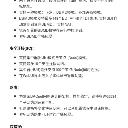
两个兼容性选项：接收错误的全局广播包、接受不匹配的目
标地址。
支持三种模式：正常、BBMD模式、外部设备模式。
BBMD模式支持最多148个BDT与148个FDT表项, 支持BDT自
动复制到其它BBMD， 支持NAT。
错误配置的BBMD将被在运行中检测到。
避免BBMD广播风暴
安全连接(SC)：
支持集中器(HUB)模式与节点 (Node)模式。
支持最多10个安全连接网络。
集中器(HUB)最多支持100个节点(Node)同时连接。
在WebUI界面嵌入了SSL证书管理功能。
路由：
为复杂BACnet网络设计的架构，性能稳定，即使多达65534
个子网络均运转自如。
对网络拓扑变化快速反应，可以从配置错误中迅速恢复。
避免网络路由回环时的广播风暴。
包捕捉: