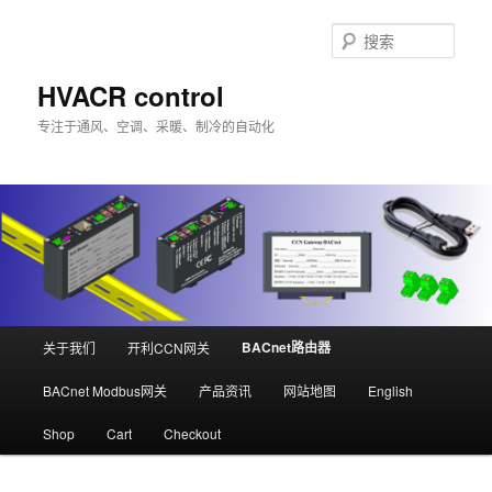
跳
至
搜
主
索
内
HVACR control
容
专注于通风、空调、采暖、制冷的自动化
区
域
主
BACnet路由器
关于我们
开利CCN网关
页
BACnet Modbus网关
产品资讯
网站地图
English
Shop
Cart
Checkout