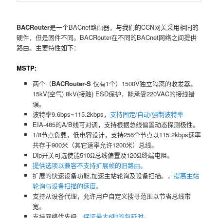
BACRouter
是一个BACnet路由器，与我们的CCN网关采用相同的
硬件，但是固件不同。BACRouter在不同的BACnet网络之间提供
路由。主要特性如下：
MSTP:
两个（
BACRouter-S
仅有1个）1500V独立隔离的收发器。
15kV(空气) 8kV(接触) ESD保护，能承受220VAC的接线错
误。
波特率9.6bps~115.2kbps，
支持固定/自动/强制波特率
EIA-485的A/B线可对调，支持根据总线偏置动态探测极性。
1/8节点负载，低电容设计，支持256个节点以115.2kbps速率
共存于900米（其它速率允许1200米）总线。
Dip开关可选使能510Ω总线偏置及120Ω终端电阻。
提供选项以兼容不支持扩展帧的旧路由。
扩展的快速设备功能,加速主站轮询及设备扫描。，
提高主站
轮询与设备扫描的速度。
支持从设备代理，允许用户自定义搜寻范围以节省总线带
宽。
支持网络优先级，
保证最大6秒的包延时。