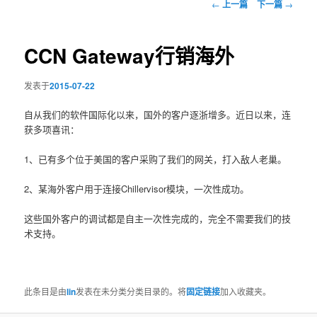
文
←
上一篇
下一篇
→
章
导
航
CCN Gateway行销海外
发表于
2015-07-22
自从我们的软件国际化以来，国外的客户逐浙增多。近日以来，连
获多项喜讯：
1、已有多个位于美国的客户采购了我们的网关，打入敌人老巢。
2、某海外客户用于连接Chillervisor模块，一次性成功。
这些国外客户的调试都是自主一次性完成的，完全不需要我们的技
术支持。
此条目是由
lin
发表在未分类分类目录的。将
固定链接
加入收藏夹。