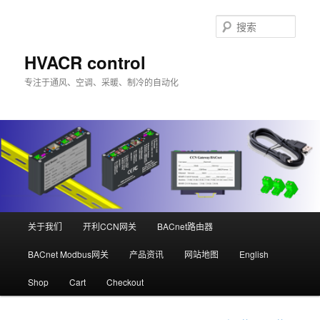
跳
至
搜
主
索
内
HVACR control
容
专注于通风、空调、采暖、制冷的自动化
区
域
主
关于我们
开利CCN网关
BACnet路由器
页
BACnet Modbus网关
产品资讯
网站地图
English
Shop
Cart
Checkout