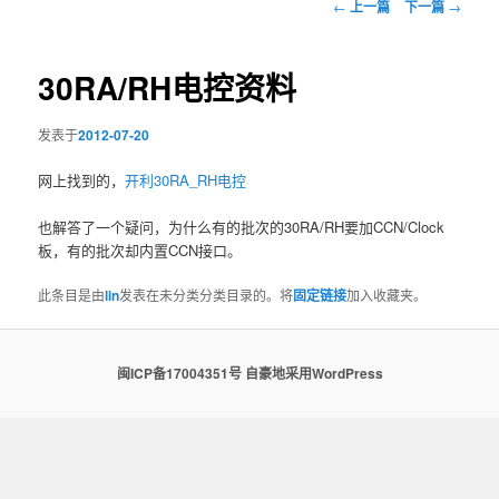
文
←
上一篇
下一篇
→
章
导
航
30RA/RH电控资料
发表于
2012-07-20
网上找到的，
开利30RA_RH电控
也解答了一个疑问，为什么有的批次的30RA/RH要加CCN/Clock
板，有的批次却内置CCN接口。
此条目是由
lin
发表在未分类分类目录的。将
固定链接
加入收藏夹。
闽ICP备17004351号
自豪地采用WordPress