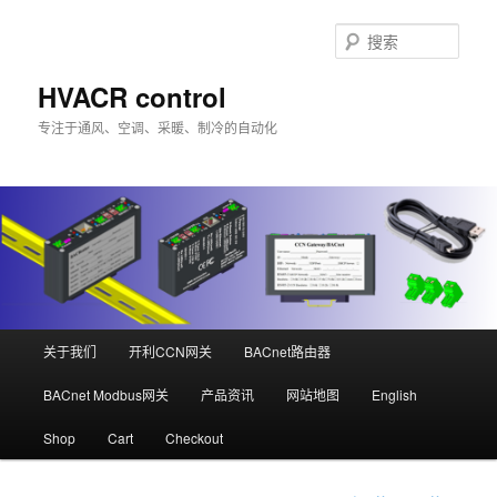
跳
至
搜
主
索
内
HVACR control
容
专注于通风、空调、采暖、制冷的自动化
区
域
主
关于我们
开利CCN网关
BACnet路由器
页
BACnet Modbus网关
产品资讯
网站地图
English
Shop
Cart
Checkout