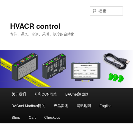
跳
至
搜
主
索
内
HVACR control
容
专注于通风、空调、采暖、制冷的自动化
区
域
主
关于我们
开利CCN网关
BACnet路由器
页
BACnet Modbus网关
产品资讯
网站地图
English
Shop
Cart
Checkout