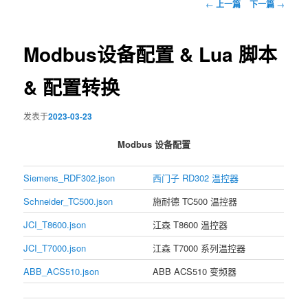
文
←
上一篇
下一篇
→
章
导
航
Modbus设备配置 & Lua 脚本
& 配置转换
发表于
2023-03-23
Modbus 设备配置
Siemens_RDF302.json
西门子 RD302 温控器
Schneider_TC500.json
施耐德 TC500 温控器
JCI_T8600.json
江森 T8600 温控器
JCI_T7000.json
江森 T7000 系列温控器
ABB_ACS510.json
ABB ACS510 变频器