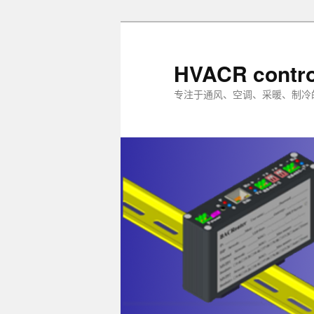
跳
跳
至
至
主
副
HVACR contro
内
内
专注于通风、空调、采暖、制冷
容
容
区
区
域
域