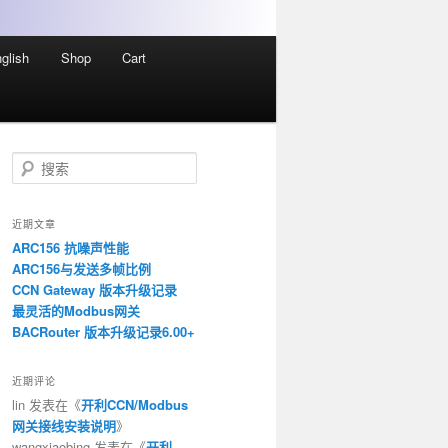
glish
Shop
Cart
搜
索
近期文章
ARC156 抗噪声性能
ARC156与发送多帧比例
CCN Gateway 版本升级记录
最灵活的Modbus网关
BACRouter 版本升级记录6.00+
近期评论
lin
发表在《
开利CCN/Modbus
网关接线安装说明
》
wangxiaobing
发表在《
开利