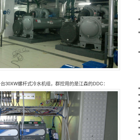
一台30XW螺杆式冷水机组，群控用的是江森的DDC：