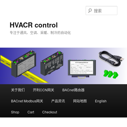
跳
跳
至
至
搜
主
副
索
内
内
HVACR control
容
容
专注于通风、空调、采暖、制冷的自动化
区
区
域
域
主
关于我们
开利CCN网关
BACnet路由器
页
BACnet Modbus网关
产品资讯
网站地图
English
Shop
Cart
Checkout