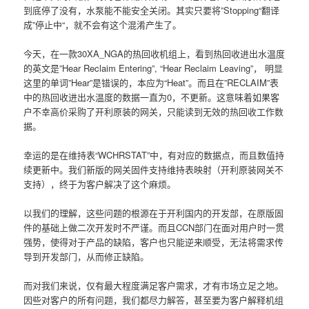
到底停了没有，水泵能不能安全关闭。其实只要将”Stopping“翻译
成”停止中“，就不会有这个混淆产生了。
今天，在一款30XA_NGA的热回收机组上，看到热回收进出水温度
的英文是”Hear Reclaim Entering”, “Hear Reclaim Leaving”， 明显
这里的单词”Hear”是错误的，本应为“Heat”。而且在”RECLAIM”表
中的热回收进出水温度的数据一直为0，不更新。这意味着如果客
户不幸高价采购了开利原装的网关，只能读到无效的热回收工作数
据。
幸运的是在维持表“WCHRSTAT”中，有对应的数据点，而且数值持
续更新中。我们新版的网关固件支持维持表映射（开利原装网关不
支持），终于为客户解决了这个麻烦。
以我们的理解，这些问题的根源在于开利国内的开发部，在原版固
件的基础上做二次开发时不严谨。而且CCN部门在面对用户时一贯
强势，使得对于产品的缺陷，客户也只能逆来顺受，无法将需求传
导到开发部门，从而修正缺陷。
而对我们来说，仅有最大程度满足客户需求，才有市场立足之地。
因些对客户的所有问题，我们都尽力解答，甚至要为客户解释机组