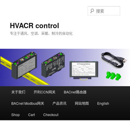
跳
跳
至
至
搜
主
副
索
内
内
HVACR control
容
容
专注于通风、空调、采暖、制冷的自动化
区
区
域
域
主
关于我们
开利CCN网关
BACnet路由器
页
BACnet Modbus网关
产品资讯
网站地图
English
Shop
Cart
Checkout