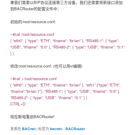
果我们需要以BIP协议连接第三方设备，我们还需要将新接口添加
到BACRouter的配置文件中：
初始的/root/resource.conf:
~#cat /root/resource.conf
{ “eth0”: { “type”: “ETH”, “ifname”: “br-lan” }, “RS485-1”: { “type”:
“USB”, “ifname”: “0:0” }, “RS485-2”: { “type”: “USB”, “ifname”: “0:1”
} }
修改/root/resource.conf: (也可以用vi编辑)
~#cat >/root/resource.conf
{ “eth0”: { “type”: “ETH”, “ifname”: “br-lan” }, “eth1”:{“type”:”ETH”,
“ifname”:”br-lan:1″}, “RS485-1”: { “type”: “USB”, “ifname”: “0:0” },
“RS485-2”: { “type”: “USB”, “ifname”: “0:1” } }
CTRL+D
现在断电重启BACRouter!
发表在
BACnet
|
标签为
bacnet
、
BACRouter